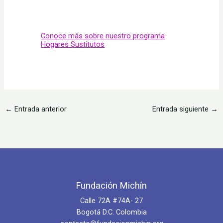
Conoce más sobre nuestro programa
Hogares Sustitutos
←
Entrada anterior
Entrada siguiente
→
Fundación Michín
Calle 72A #74A- 27
Bogotá D.C. Colombia